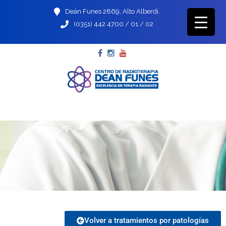
Deán Funes 2869, Alto Alberdi.
(0351) 442 4700 / 01 / 02
Volver a tratamientos por patologías