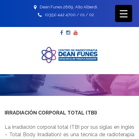
Deán Funes 2869, Alto Alberdi.
(0351) 442 4700 / 01 / 02
Facebook
Instagram
YouTube
IRRADIACIÓN CORPORAL TOTAL (TBI)
La irradiación corporal total (TBI por sus siglas en inglés
– Total Body Irradiation) es una técnica de radioterapia