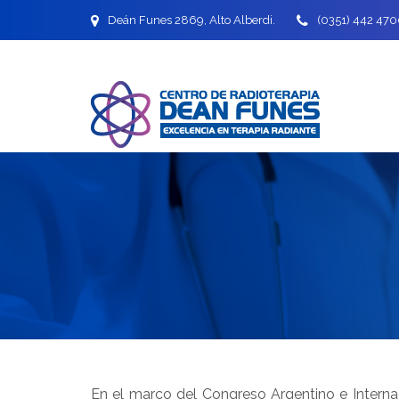
Deán Funes 2869, Alto Alberdi.
(0351) 442 470
En el marco del Congreso Argentino e Internaci