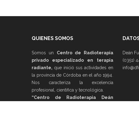
QUIENES SOMOS
DATOS
Somos un
Centro de Radioterapia
Deán Fu
privado especializado en terapia
(0351) 4
radiante,
que inició sus actividades en
info@df
la provincia de Córdoba en el año 1994.
Nos caracteriza la excelencia
profesional, científica y tecnológica.
“Centro de Radioterapia Deán
Funes”
, brinda un tratamiento
multidisciplinario a más de 3000
pacientes al año.