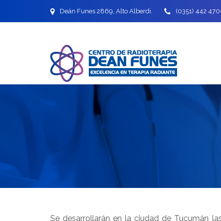
Deán Funes 2869, Alto Alberdi.
(0351) 442 470
Se desarrollarán en la ciudad de Tucumán las